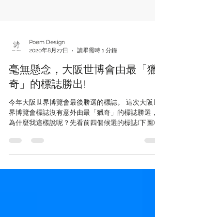
Poem Design
2020年8月27日
讀畢需時 1 分鐘
毫無懸念，大阪世博會由最「獵
奇」的標誌勝出!
今年大阪世界博覽會最後勝選的標誌。 這次大阪世
界博覽會標誌沒有意外由最「獵奇」的標誌勝選，
為什麼我這樣說呢？先看前四個候選的標誌(下圖)，
感覺上中規中矩沒什麼太大問題，作為大阪世界博
覽會的標誌也都算合適，但就少了點特色，套用其
他博覽會也都可以的感覺。大家都知道日本對於設
計的...