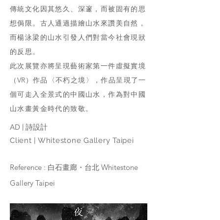
傳統文化因其悠久、深邃，而被固有的思
想侷限。古人通過描繪山水來讚美自然，
而楊泳梁的山水引發人們對當今社會現狀
的反思。
此次展覽亦將呈現藝術家第一件虛擬實境
（VR）
作品〈不朽之境〉，作品呈現了一
個可走入全景式的中國山水，作為對中國
山水畫黃金時代的致敬。
AD | 詩設計
Client | Whitestone Gallery Taipei
Reference : 白石畫廊・台北 Whitestone
Gallery Taipei