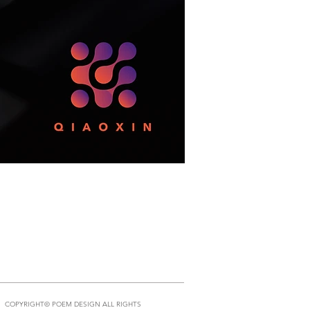
COPYRIGHT© POEM DESIGN ALL RIGHTS