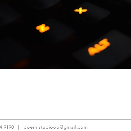
34 9190 |
poem.studiooo@gmail.com